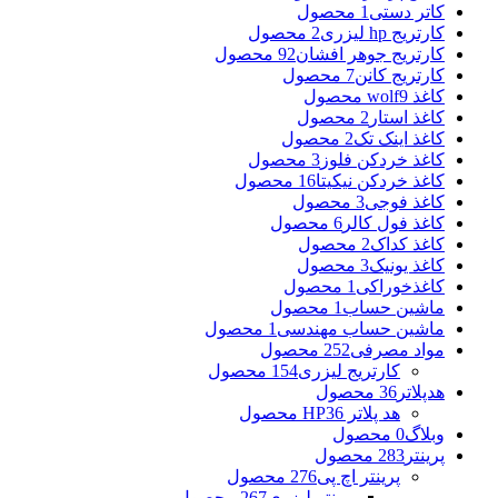
کاتر دستی
1 محصول
کارتریج hp لیزری
2 محصول
کارتریج جوهر افشان
92 محصول
کارتریج کانن
7 محصول
کاغذ wolf
9 محصول
کاغذ استار
2 محصول
کاغذ اینک تک
2 محصول
کاغذ خردکن فلوز
3 محصول
کاغذ خردکن نیکیتا
16 محصول
کاغذ فوجی
3 محصول
کاغذ فول کالر
6 محصول
کاغذ کداک
2 محصول
کاغذ یونیک
3 محصول
کاغذخوراکی
1 محصول
ماشین حساب
1 محصول
ماشین حساب مهندسی
1 محصول
مواد مصرفی
252 محصول
کارتریج لیزری
154 محصول
هدپلاتر
36 محصول
هد پلاتر HP
36 محصول
وبلاگ
0 محصول
پرینتر
283 محصول
پرینتر اچ پی
276 محصول
پرینتر لیزری
267 محصول