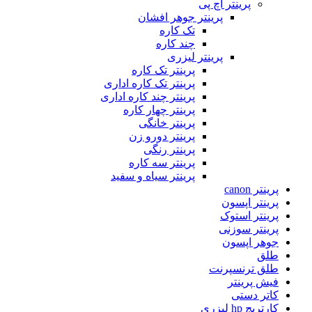
پرینتر اچ پی
پرینتر جوهر افشان
تک کاره
چند کاره
پرینتر لیزری
پرینتر تک کاره
پرینتر تک کاره اداری
پرینتر چند کاره اداری
پرینتر چهار کاره
پرینتر خانگی
پرینتر دورو زن
پرینتر رنگی
پرینتر سه کاره
پرینتر سیاه و سفید
پرینتر canon
پرینتر اپسون
پرینتر استوک
پرینتر سوزنی
جوهر اپسون
طلق
طلق ترنسپرنت
فیش پرینتر
کاتر دستی
کارتریج hp لیزری