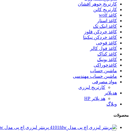
کارتریج جوهر افشان
کارتریج کانن
کاغذ wolf
کاغذ استار
کاغذ اینک تک
کاغذ خردکن فلوز
کاغذ خردکن نیکیتا
کاغذ فوجی
کاغذ فول کالر
کاغذ کداک
کاغذ یونیک
کاغذخوراکی
ماشین حساب
ماشین حساب مهندسی
مواد مصرفی
کارتریج لیزری
هدپلاتر
هد پلاتر HP
وبلاگ
محصولات
پرینتر لیزری اچ پی مدل 4101fdw