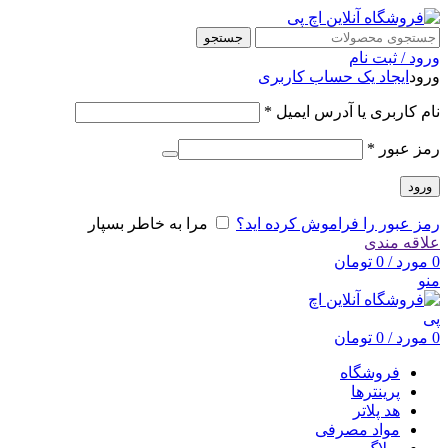
جستجو
ورود / ثبت نام
ورود
ایجاد یک حساب کاربری
نام کاربری یا آدرس ایمیل
*
رمز عبور
*
ورود
رمز عبور را فراموش کرده اید؟
مرا به خاطر بسپار
علاقه مندی
0
مورد
/
0
تومان
منو
0
مورد
/
0
تومان
فروشگاه
پرینترها
هد پلاتر
مواد مصرفی