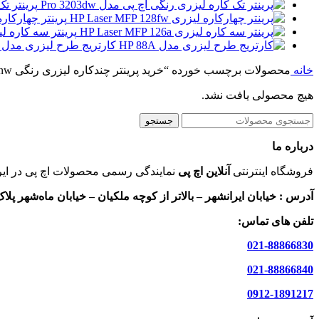
پرینتر تک 
پرینتر چهارکاره لیزری 28fw
پرینتر سه کاره لیزری MFP 126nw
کارتریج طرح لیزری مدل HP 88A
خانه
محصولات برچسب خورده “خرید پرینتر چندکاره لیزری رنگی HP Laserjet M280nw”
هیچ محصولی یافت نشد.
جستجو
درباره ما
فروشگاه اینترنتی
آنلاین اچ پی
نمایندگی رسمی محصولات اچ پی در ایر
آدرس :
خیابان ایرانشهر – بالاتر از کوچه ملکیان – خیابان ماه‌شهر پلاک 9 واحد 
تلفن های تماس:
021-88866830
021-88866840
0912-1891217