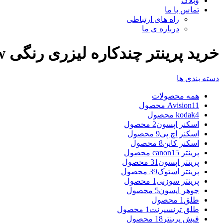
وبلاگ
تماس با ما
راه های ارتباطی
درباره ی ما
خرید پرینتر چندکاره لیزری رنگی HP Laserjet M280nw
دسته بندی ها
همه
محصولات
11 محصول
Avision
4 محصول
kodak
اسکنر اپسون
2 محصول
اسکنر اچ پی
9 محصول
اسکنر کانن
8 محصول
پرینتر canon
15 محصول
پرینتر اپسون
31 محصول
پرینتر استوک
39 محصول
پرینتر سوزنی
1 محصول
جوهر اپسون
5 محصول
طلق
1 محصول
طلق ترنسپرنت
1 محصول
فیش پرینتر
18 محصول