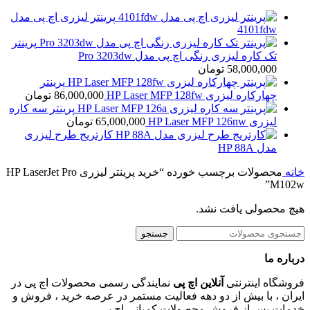
پرینتر لیزری اچ پی مدل
4101fdw
پرینتر
تک کاره لیزری رنگی اچ پی مدل Pro 3203dw
58,000,000
تومان
پرینتر
چهارکاره لیزری HP Laser MFP 128fw
86,000,000
تومان
پرینتر سه کاره
لیزری HP Laser MFP 126nw
65,000,000
تومان
کارتریج طرح لیزری
مدل HP 88A
خانه
محصولات برچسب خورده “خرید پرینتر لیزری HP LaserJet Pro
M102w”
هیچ محصولی یافت نشد.
جستجو
درباره ما
فروشگاه اینترنتی
آنلاین اچ پی
نمایندگی رسمی محصولات اچ پی در
ایران ، با بیش از دو دهه فعالیت مستمر در عرصه خرید ، فروش و
خدمات پس از فروش محصولات کمپانی اچ پی.