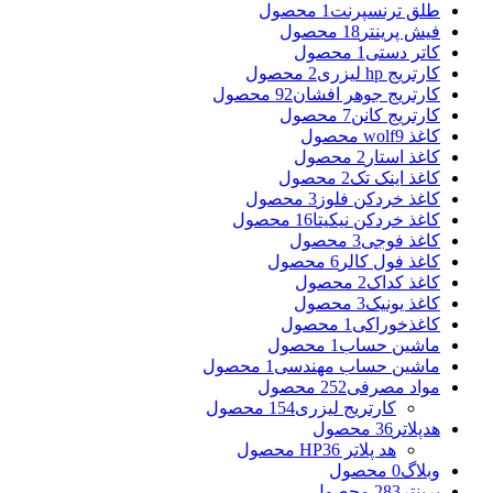
طلق ترنسپرنت
1 محصول
فیش پرینتر
18 محصول
کاتر دستی
1 محصول
کارتریج hp لیزری
2 محصول
کارتریج جوهر افشان
92 محصول
کارتریج کانن
7 محصول
کاغذ wolf
9 محصول
کاغذ استار
2 محصول
کاغذ اینک تک
2 محصول
کاغذ خردکن فلوز
3 محصول
کاغذ خردکن نیکیتا
16 محصول
کاغذ فوجی
3 محصول
کاغذ فول کالر
6 محصول
کاغذ کداک
2 محصول
کاغذ یونیک
3 محصول
کاغذخوراکی
1 محصول
ماشین حساب
1 محصول
ماشین حساب مهندسی
1 محصول
مواد مصرفی
252 محصول
کارتریج لیزری
154 محصول
هدپلاتر
36 محصول
هد پلاتر HP
36 محصول
وبلاگ
0 محصول
پرینتر
283 محصول