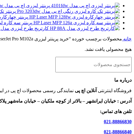
پرینتر لیزری اچ پی مدل 4101fdw
پرینتر تک 
پرینتر چهارکاره لیزری 28fw
پرینتر سه کاره لیزری MFP 126nw
کارتریج طرح لیزری مدل HP 88A
خانه
محصولات برچسب خورده “خرید پرینتر لیزری HP LaserJet Pro M102a”
هیچ محصولی یافت نشد.
درباره ما
فروشگاه اینترنتی
آنلاین اچ پی
نمایندگی رسمی محصولات اچ پی در ایر
آدرس :
خیابان ایرانشهر – بالاتر از کوچه ملکیان – خیابان ماه‌شهر پلاک 9 واحد 
تلفن های تماس:
021-88866830
021-88866840