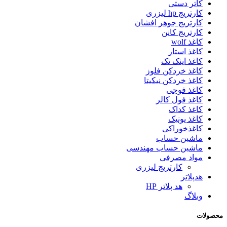
کاتر دستی
کارتریج hp لیزری
کارتریج جوهر افشان
کارتریج کانن
کاغذ wolf
کاغذ استار
کاغذ اینک تک
کاغذ خردکن فلوز
کاغذ خردکن نیکیتا
کاغذ فوجی
کاغذ فول کالر
کاغذ کداک
کاغذ یونیک
کاغذخوراکی
ماشین حساب
ماشین حساب مهندسی
مواد مصرفی
کارتریج لیزری
هدپلاتر
هد پلاتر HP
وبلاگ
محصولات