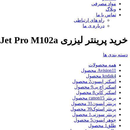
مواد مصرفی
وبلاگ
تماس با ما
راه های ارتباطی
درباره ی ما
خرید پرینتر لیزری HP LaserJet Pro M102a
دسته بندی ها
همه
محصولات
11 محصول
Avision
4 محصول
kodak
اسکنر اپسون
2 محصول
اسکنر اچ پی
9 محصول
اسکنر کانن
8 محصول
پرینتر canon
15 محصول
پرینتر اپسون
31 محصول
پرینتر استوک
39 محصول
پرینتر سوزنی
1 محصول
جوهر اپسون
5 محصول
طلق
1 محصول