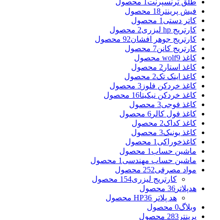
طلق ترنسپرنت
1 محصول
فیش پرینتر
18 محصول
کاتر دستی
1 محصول
کارتریج hp لیزری
2 محصول
کارتریج جوهر افشان
92 محصول
کارتریج کانن
7 محصول
کاغذ wolf
9 محصول
کاغذ استار
2 محصول
کاغذ اینک تک
2 محصول
کاغذ خردکن فلوز
3 محصول
کاغذ خردکن نیکیتا
16 محصول
کاغذ فوجی
3 محصول
کاغذ فول کالر
6 محصول
کاغذ کداک
2 محصول
کاغذ یونیک
3 محصول
کاغذخوراکی
1 محصول
ماشین حساب
1 محصول
ماشین حساب مهندسی
1 محصول
مواد مصرفی
252 محصول
کارتریج لیزری
154 محصول
هدپلاتر
36 محصول
هد پلاتر HP
36 محصول
وبلاگ
0 محصول
پرینتر
283 محصول