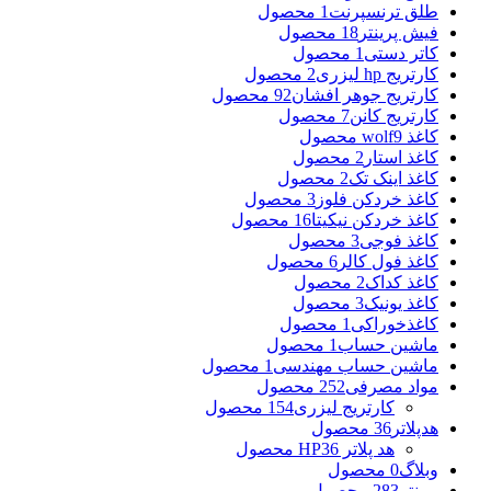
طلق ترنسپرنت
1 محصول
فیش پرینتر
18 محصول
کاتر دستی
1 محصول
کارتریج hp لیزری
2 محصول
کارتریج جوهر افشان
92 محصول
کارتریج کانن
7 محصول
کاغذ wolf
9 محصول
کاغذ استار
2 محصول
کاغذ اینک تک
2 محصول
کاغذ خردکن فلوز
3 محصول
کاغذ خردکن نیکیتا
16 محصول
کاغذ فوجی
3 محصول
کاغذ فول کالر
6 محصول
کاغذ کداک
2 محصول
کاغذ یونیک
3 محصول
کاغذخوراکی
1 محصول
ماشین حساب
1 محصول
ماشین حساب مهندسی
1 محصول
مواد مصرفی
252 محصول
کارتریج لیزری
154 محصول
هدپلاتر
36 محصول
هد پلاتر HP
36 محصول
وبلاگ
0 محصول
پرینتر
283 محصول