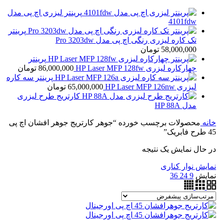
پرینتر لیزری اچ پی مدل
4101fdw
پرینتر
تک کاره لیزری رنگی اچ پی مدل Pro 3203dw
58,000,000
تومان
پرینتر
چهارکاره لیزری HP Laser MFP 128fw
86,000,000
تومان
پرینتر سه کاره
لیزری HP Laser MFP 126nw
65,000,000
تومان
کارتریج طرح لیزری
مدل HP 88A
خانه
محصولات برچسب خورده “جوهر کارتریج جوهر افشان اچ پی
45 طرح فابریک”
در حال نمایش یک نتیجه
نمایش نوار کناری
نمایش
9
24
36