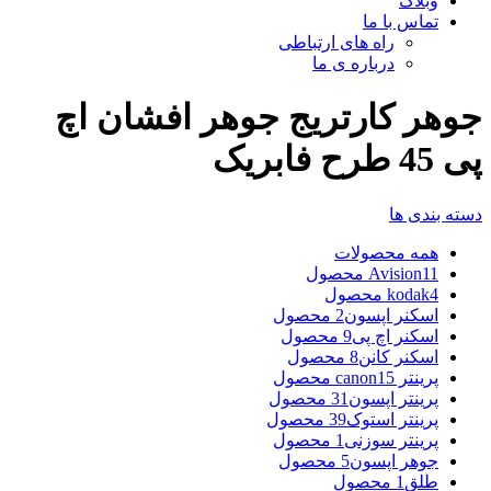
وبلاگ
تماس با ما
راه های ارتباطی
درباره ی ما
جوهر کارتریج جوهر افشان اچ
پی 45 طرح فابریک
دسته بندی ها
همه
محصولات
11 محصول
Avision
4 محصول
kodak
اسکنر اپسون
2 محصول
اسکنر اچ پی
9 محصول
اسکنر کانن
8 محصول
پرینتر canon
15 محصول
پرینتر اپسون
31 محصول
پرینتر استوک
39 محصول
پرینتر سوزنی
1 محصول
جوهر اپسون
5 محصول
طلق
1 محصول