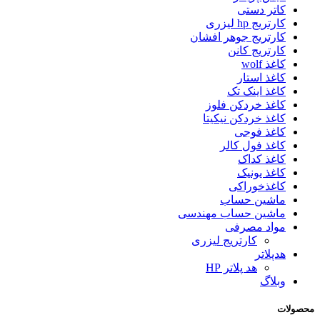
کاتر دستی
کارتریج hp لیزری
کارتریج جوهر افشان
کارتریج کانن
کاغذ wolf
کاغذ استار
کاغذ اینک تک
کاغذ خردکن فلوز
کاغذ خردکن نیکیتا
کاغذ فوجی
کاغذ فول کالر
کاغذ کداک
کاغذ یونیک
کاغذخوراکی
ماشین حساب
ماشین حساب مهندسی
مواد مصرفی
کارتریج لیزری
هدپلاتر
هد پلاتر HP
وبلاگ
محصولات