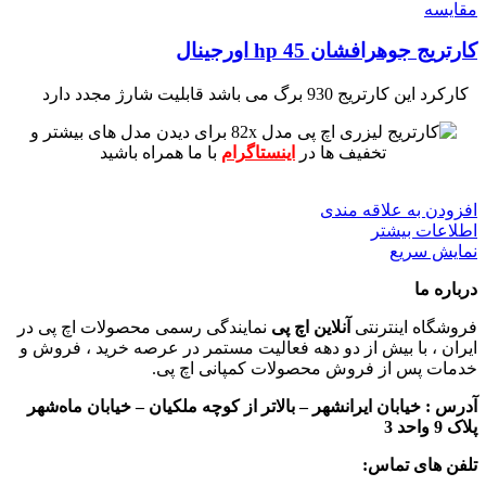
مقايسه
کارتریج جوهرافشان 45 hp اورجینال
کارکرد این کارتریج 930 برگ می باشد
قابلیت شارژ مجدد دارد
برای دیدن مدل های بیشتر و
تخفیف ها در
اینستاگرام
با ما همراه باشید
افزودن به علاقه مندی
اطلاعات بیشتر
نمایش سریع
درباره ما
فروشگاه اینترنتی
آنلاین اچ پی
نمایندگی رسمی محصولات اچ پی در
ایران ، با بیش از دو دهه فعالیت مستمر در عرصه خرید ، فروش و
خدمات پس از فروش محصولات کمپانی اچ پی.
آدرس :
خیابان ایرانشهر – بالاتر از کوچه ملکیان – خیابان ماه‌شهر
پلاک 9 واحد 3
تلفن های تماس: