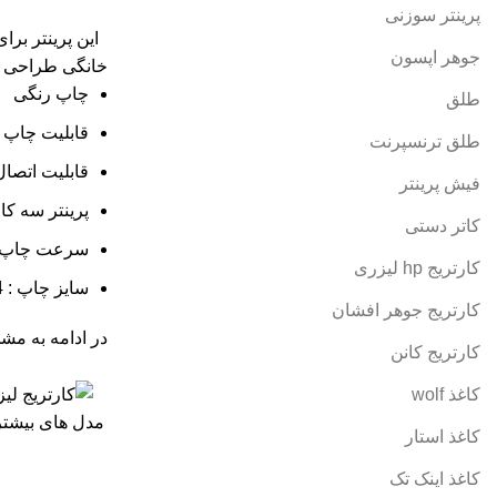
پرینتر سوزنی
این پرینتر بر
جوهر اپسون
خانگی طراحی 
چاپ رنگی
طلق
قابلیت چاپ د
طلق ترنسپرنت
قابلیت اتصا
فیش پرینتر
پرینتر سه کا
کاتر دستی
سرعت چاپ رنگی 
کارتریج hp لیزری
سایز چاپ : A4
کارتریج جوهر افشان
در ادامه به مشخ
کارتریج کانن
کاغذ wolf
مدل های بیشتر
کاغذ استار
کاغذ اینک تک