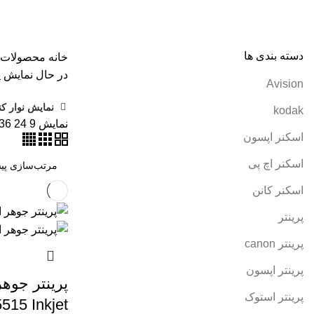
همه
محصولات
AVISION
11 محصول
KODAK
4 محصول
اسکنر اپ
پرینتر سوزنی
1 محصول
جوهر اپسون
5 محصول
طلق
1 محصول
طلق
کارتریج کانن
7 محصول
کاغذ WOLF
9 محصول
کاغذ استار
2 محصول
کاغذ کداک
2 محصول
کاغذ یونیک
3 محصول
کاغذخوراکی
1 محصول
م
دسته بندی ها
خانه
محصولات برچسب
در حال نمایش ی
Avision
نمایش نوار کن
kodak
نمایش
9
24
36
اسکنر اپسون
اسکنر اچ پی
اسکنر کانن
پرینتر
پرینتر canon
پرینتر اپسون
پرینتر استوک
5515 Inkjet