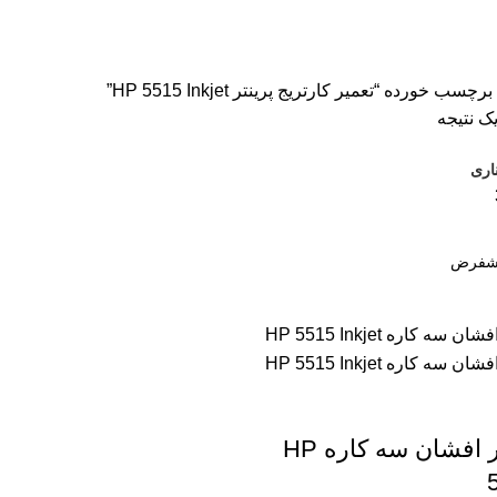
سون
2 محصول
اسکنر اچ پی
9 محصول
اسکنر کانن
8 محصول
پرینتر CANON
 ترنسپرنت
1 محصول
فیش پرینتر
18 محصول
کاتر دستی
1 محصول
کار
کاغذ اینک تک
2 محصول
کاغذ خردکن فلوز
3 محصول
کاغذ خردکن نیکیتا
16 محصول
اشین حساب
1 محصول
ماشین حساب مهندسی
1 محصول
مواد مصرفی
252 مح
 خورده “تعمیر کارتریج پرینتر HP 5515 Inkjet”
ک نتیجه
اری
پرینتر جوهر افشان سه کاره HP