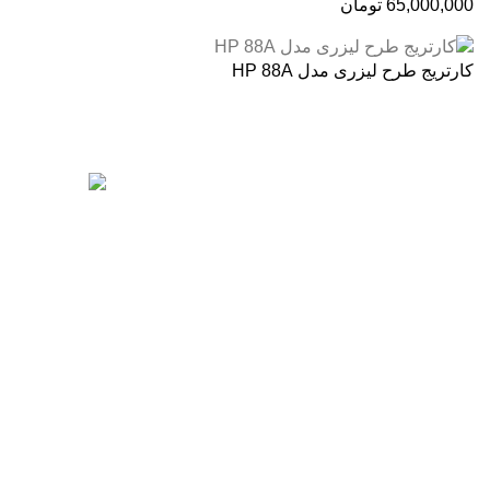
65,000,000
تومان
کارتریج طرح لیزری مدل HP 88A
درباره ما
آخرین پست ها
فروشگاه اینترنتی
آنلاین اچ پی
نمایندگی رسمی
محصولات اچ پی در ایران ، با بیش از دو دهه
فعالیت مستمر در عرصه خرید ، فروش و
خدمات پس از فروش محصولات کمپانی اچ پی.
آدرس :
خیابان ایرانشهر – بالاتر از کوچه ملکیان
– خیابان ماه‌شهر پلاک 9 واحد 3
رزولوشن یا DPI چیست؟
تلفن های تماس:
ژوئن 10, 2026
021-88866830
021-88866840