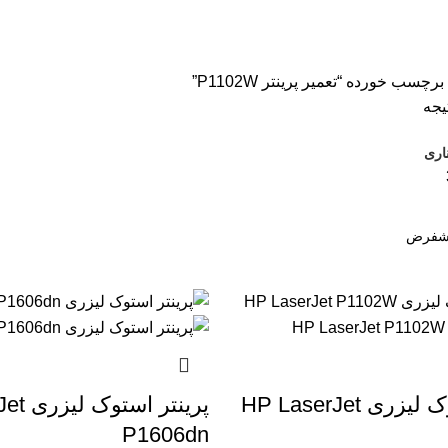
سون
2 محصول
اسکنر اچ پی
9 محصول
اسکنر کانن
8 محصول
پرینتر CANON
 ترنسپرنت
1 محصول
فیش پرینتر
19 محصول
کاتر دستی
1 محصول
کار
کاغذ اینک تک
2 محصول
کاغذ خردکن فلوز
3 محصول
کاغذ خردکن نیکیتا
16 محصول
اشین حساب
1 محصول
ماشین حساب مهندسی
1 محصول
مواد مصرفی
252 مح
سب خورده “تعمیر پرینتر P1102W”
اری
پرینتر استوک لیزری HP LaserJet
پرینتر 
P1606dn