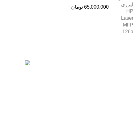
65,000,000
تومان
درباره ما
آخرین پست ها
فروشگاه اینترنتی
آنلاین اچ پی
نمایندگی رسمی
محصولات اچ پی در ایران ، با بیش از دو دهه
فعالیت مستمر در عرصه خرید ، فروش و
خدمات پس از فروش محصولات کمپانی اچ پی.
آدرس :
خیابان ایرانشهر – بالاتر از کوچه ملکیان
– خیابان ماه‌شهر پلاک 9 واحد 3
رزولوشن یا DPI چیست؟
تلفن های تماس:
ژوئن 10, 2026
021-88866830