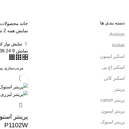
همه
محصولات
AVISION
11 محصول
KODAK
4 محصول
اسکنر اپ
پرینتر سوزنی
1 محصول
جوهر اپسون
5 محصول
طلق
1 محصول
طلق
کارتریج کانن
7 محصول
کاغذ WOLF
9 محصول
کاغذ استار
2 محصول
کاغذ کداک
2 محصول
کاغذ یونیک
3 محصول
کاغذخوراکی
1 محصول
م
دسته بندی ها
خانه
محصولات برچ
نمایش همه 2 نتیجه
Avision
نمایش نوار کن
kodak
نمایش
9
24
36
اسکنر اپسون
اسکنر اچ پی
اسکنر کانن
پرینتر
پرینتر canon
پرینتر اپسون
پرینتر استوک
P1102W