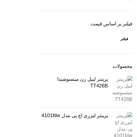
فیلتر بر اساس قیمت
فیلتر
محصولات
پرینتر لیبل زن میتسوشیدا
TT426B
پرینتر لیزری اچ پی مدل 4101fdw