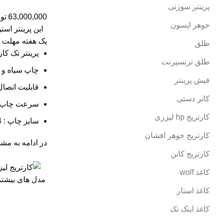
پرینتر سوزنی
63,000,000
تو
جوهر اپسون
این پرینتر است
یک هفته مهلت 
طلق
پرینتر تک کار
طلق ترنسپرنت
چاپ سیاه و 
فیش پرینتر
قابلیت اتصال
کاتر دستی
سرعت چاپ 18 بر
کارتریج hp لیزری
سایز چاپ : A4
کارتریج جوهر افشان
در ادامه به مشخ
کارتریج کانن
کاغذ wolf
مدل های بیشتر
کاغذ استار
کاغذ اینک تک