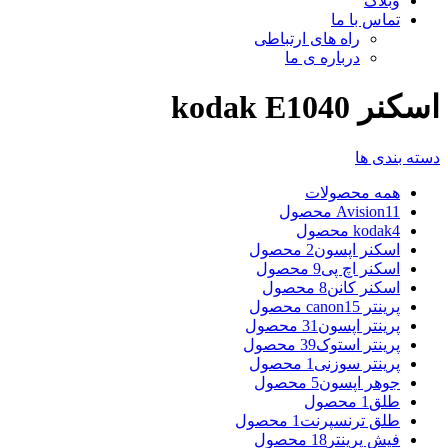
وبلاگ
تماس با ما
راه های ارتباطی
درباره ی ما
اسکنر kodak E1040
دسته بندی ها
همه
محصولات
11 محصول
Avision
4 محصول
kodak
اسکنر اپسون
2 محصول
اسکنر اچ پی
9 محصول
اسکنر کانن
8 محصول
پرینتر canon
15 محصول
پرینتر اپسون
31 محصول
پرینتر استوک
39 محصول
پرینتر سوزنی
1 محصول
جوهر اپسون
5 محصول
طلق
1 محصول
طلق ترنسپرنت
1 محصول
فیش پرینتر
18 محصول