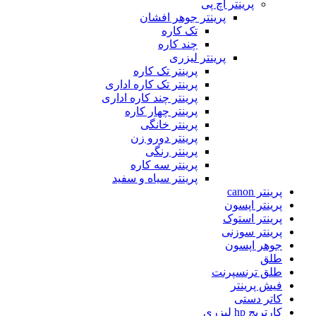
پرینتر اچ پی
پرینتر جوهر افشان
تک کاره
چند کاره
پرینتر لیزری
پرینتر تک کاره
پرینتر تک کاره اداری
پرینتر چند کاره اداری
پرینتر چهار کاره
پرینتر خانگی
پرینتر دورو زن
پرینتر رنگی
پرینتر سه کاره
پرینتر سیاه و سفید
پرینتر canon
پرینتر اپسون
پرینتر استوک
پرینتر سوزنی
جوهر اپسون
طلق
طلق ترنسپرنت
فیش پرینتر
کاتر دستی
کارتریج hp لیزری