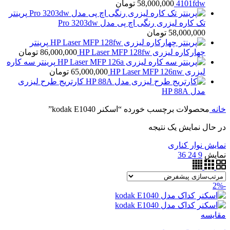
4101fdw
58,000,000
تومان
پرینتر
تک کاره لیزری رنگی اچ پی مدل Pro 3203dw
58,000,000
تومان
پرینتر
چهارکاره لیزری HP Laser MFP 128fw
86,000,000
تومان
پرینتر سه کاره
لیزری HP Laser MFP 126nw
65,000,000
تومان
کارتریج طرح لیزری
مدل HP 88A
خانه
محصولات برچسب خورده “اسکنر kodak E1040”
در حال نمایش یک نتیجه
نمایش نوار کناری
نمایش
9
24
36
-2%
مقايسه