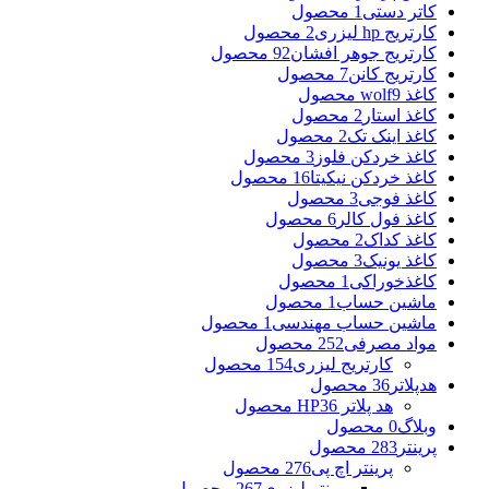
کاتر دستی
1 محصول
کارتریج hp لیزری
2 محصول
کارتریج جوهر افشان
92 محصول
کارتریج کانن
7 محصول
کاغذ wolf
9 محصول
کاغذ استار
2 محصول
کاغذ اینک تک
2 محصول
کاغذ خردکن فلوز
3 محصول
کاغذ خردکن نیکیتا
16 محصول
کاغذ فوجی
3 محصول
کاغذ فول کالر
6 محصول
کاغذ کداک
2 محصول
کاغذ یونیک
3 محصول
کاغذخوراکی
1 محصول
ماشین حساب
1 محصول
ماشین حساب مهندسی
1 محصول
مواد مصرفی
252 محصول
کارتریج لیزری
154 محصول
هدپلاتر
36 محصول
هد پلاتر HP
36 محصول
وبلاگ
0 محصول
پرینتر
283 محصول
پرینتر اچ پی
276 محصول
پرینتر لیزری
267 محصول