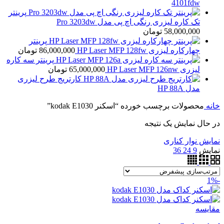
4101fdw
پرینتر
تک کاره لیزری رنگی اچ پی مدل Pro 3203dw
58,000,000
تومان
پرینتر
چهارکاره لیزری HP Laser MFP 128fw
86,000,000
تومان
پرینتر سه کاره
لیزری HP Laser MFP 126nw
65,000,000
تومان
کارتریج طرح لیزری
مدل HP 88A
خانه
محصولات برچسب خورده “اسکنر kodak E1030”
در حال نمایش یک نتیجه
نمایش نوار کناری
نمایش
9
24
36
-1%
مقايسه