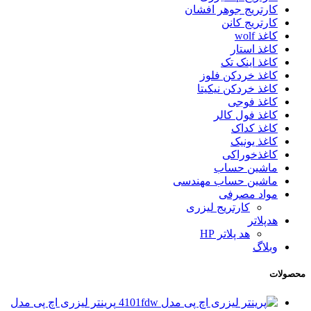
کارتریج جوهر افشان
کارتریج کانن
کاغذ wolf
کاغذ استار
کاغذ اینک تک
کاغذ خردکن فلوز
کاغذ خردکن نیکیتا
کاغذ فوجی
کاغذ فول کالر
کاغذ کداک
کاغذ یونیک
کاغذخوراکی
ماشین حساب
ماشین حساب مهندسی
مواد مصرفی
کارتریج لیزری
هدپلاتر
هد پلاتر HP
وبلاگ
محصولات
پرینتر لیزری اچ پی مدل