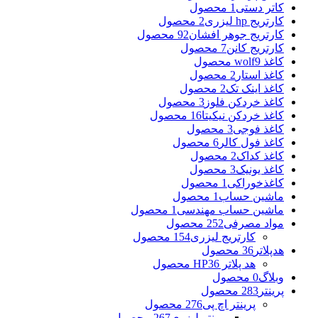
کاتر دستی
1 محصول
کارتریج hp لیزری
2 محصول
کارتریج جوهر افشان
92 محصول
کارتریج کانن
7 محصول
کاغذ wolf
9 محصول
کاغذ استار
2 محصول
کاغذ اینک تک
2 محصول
کاغذ خردکن فلوز
3 محصول
کاغذ خردکن نیکیتا
16 محصول
کاغذ فوجی
3 محصول
کاغذ فول کالر
6 محصول
کاغذ کداک
2 محصول
کاغذ یونیک
3 محصول
کاغذخوراکی
1 محصول
ماشین حساب
1 محصول
ماشین حساب مهندسی
1 محصول
مواد مصرفی
252 محصول
کارتریج لیزری
154 محصول
هدپلاتر
36 محصول
هد پلاتر HP
36 محصول
وبلاگ
0 محصول
پرینتر
283 محصول
پرینتر اچ پی
276 محصول
پرینتر لیزری
267 محصول