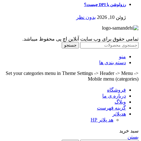
رزولوشن یا DPI چیست؟
ژوئن 10, 2026
بدون نظر
تمامی حقوق برای وب سایت آنلاین اچ پی محفوظ میباشد.
جستجو
منو
دسته بندی ها
Set your categories menu in Theme Settings -> Header -> Menu ->
Mobile menu (categories)
فروشگاه
درباره ی ما
وبلاگ
گزینه فهرست
هدپلاتر
هد پلاتر HP
سبد خرید
بستن