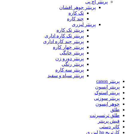
پرینتر اچ پی
پرینتر جوهر افشان
تک کاره
چند کاره
پرینتر لیزری
پرینتر تک کاره
پرینتر تک کاره اداری
پرینتر چند کاره اداری
پرینتر چهار کاره
پرینتر خانگی
پرینتر دورو زن
پرینتر رنگی
پرینتر سه کاره
پرینتر سیاه و سفید
پرینتر canon
پرینتر اپسون
پرینتر استوک
پرینتر سوزنی
جوهر اپسون
طلق
طلق ترنسپرنت
فیش پرینتر
کاتر دستی
کارتریج hp لیزری