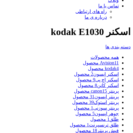
وبلاگ
تماس با ما
راه های ارتباطی
درباره ی ما
اسکنر kodak E1030
دسته بندی ها
همه
محصولات
11 محصول
Avision
4 محصول
kodak
اسکنر اپسون
2 محصول
اسکنر اچ پی
9 محصول
اسکنر کانن
8 محصول
پرینتر canon
15 محصول
پرینتر اپسون
31 محصول
پرینتر استوک
39 محصول
پرینتر سوزنی
1 محصول
جوهر اپسون
5 محصول
طلق
1 محصول
طلق ترنسپرنت
1 محصول
فیش پرینتر
18 محصول