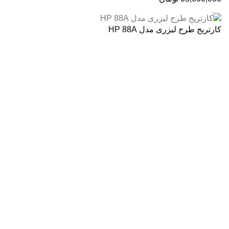
کارتریج طرح لیزری مدل HP 88A
درباره ما
فروشگاه اینترنتی
آنلاین اچ پی
نمایندگی رسمی محصولات اچ پی
در ایران ، با بیش از دو دهه فعالیت مستمر در عرصه خرید ،
فروش و خدمات پس از فروش محصولات کمپانی اچ پی.
آدرس :
خیابان ایرانشهر – بالاتر از کوچه ملکیان – خیابان ماه‌شهر
پلاک 9 واحد 3
تلفن های تماس:
021-88866830
021-88866840
0912-1891217