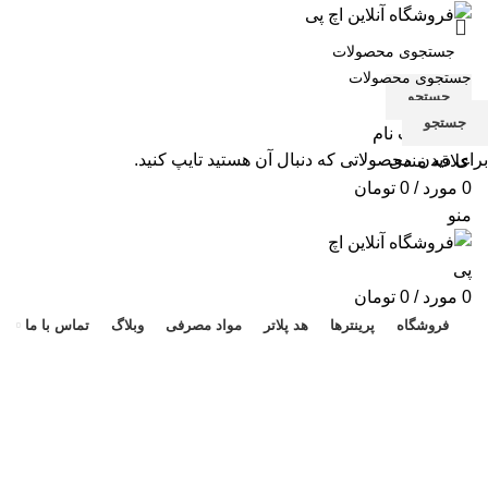
جستجو
جستجو
ورود / ثبت نام
برای دیدن محصولاتی که دنبال آن هستید تایپ کنید.
علاقه مندی
0
مورد
/
0
تومان
منو
هد 
0
مورد
/
0
تومان
فروشگاه
پرینترها
هد پلاتر
مواد مصرفی
وبلاگ
تماس با ما
اسکنر مدل AD360GF
دسته بندی ها