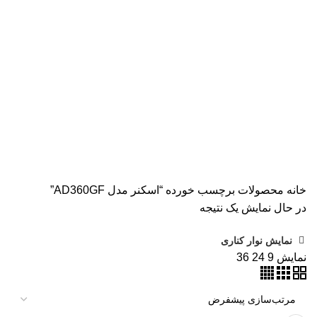
همه
محصولات
AVISION
11 محصول
KODAK
4 محصول
اسکنر اپسون
2 محصول
اسکنر اچ پی
9 محصول
اسکنر کانن
8 محصول
پرینتر CANON
15 محصول
پرینتر اپسون
31 محصول
پرینتر استوک
39 محصول
پرینتر سوزنی
1 محصول
جوهر اپسون
5 محصول
طلق
1 محصول
طلق ترنسپرنت
1 محصول
فیش پرینتر
18 محصول
کاتر دستی
1 محصول
کارتریج HP لیزری
2 محصول
کارتریج جوهر افشان
92 محصول
کارتریج کانن
7 محصول
کاغذ WOLF
9 محصول
کاغذ استار
2 محصول
کاغذ اینک تک
2 محصول
کاغذ خردکن فلوز
3 محصول
کاغذ خردکن نیکیتا
16 محصول
کاغذ فوجی
3 محصول
کاغذ فول کالر
6 محصول
کاغذ کداک
2 محصول
کاغذ یونیک
3 محصول
کاغذخوراکی
1 محصول
ماشین حساب
1 محصول
ماشین حساب مهندسی
1 محصول
مواد مصرفی
252 محصول
هدپلاتر
36 محصول
وبلاگ
0 محصول
پرینتر
283 محصول
خانه
محصولات برچسب خورده “اسکنر مدل AD360GF”
در حال نمایش یک نتیجه
نمایش نوار کناری
نمایش
9
24
36