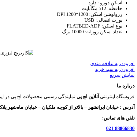
اسکن دورو : دارد
حافظه: 512 مگابایت
رزولوشن اسکن: 1200*1200 DPI
پورت اتصالی: USB
نوع اسکن: FLATBED-ADF
تعداد اسکن روزانه: 10000 برگ
افزودن به علاقه مندی
افزودن به سبد خرید
نمایش سریع
درباره ما
فروشگاه اینترنتی
آنلاین اچ پی
نمایندگی رسمی محصولات اچ پی در ایر
آدرس :
خیابان ایرانشهر – بالاتر از کوچه ملکیان – خیابان ماه‌شهر پلاک 9 واحد 
تلفن های تماس:
021-88866830