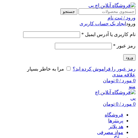
جستجو
ورود / ثبت نام
ورود
ایجاد یک حساب کاربری
نام کاربری یا آدرس ایمیل
*
رمز عبور
*
ورود
رمز عبور را فراموش کرده اید؟
مرا به خاطر بسپار
علاقه مندی
0
مورد
/
0
تومان
منو
0
مورد
/
0
تومان
فروشگاه
پرینترها
هد پلاتر
مواد مصرفی