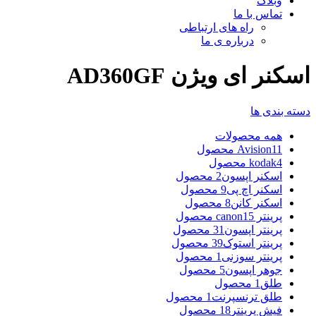
وبلاگ
تماس با ما
راه های ارتباطی
درباره ی ما
اسکنر ای ویژن AD360GF
دسته بندی ها
همه
محصولات
11 محصول
Avision
4 محصول
kodak
اسکنر اپسون
2 محصول
اسکنر اچ پی
9 محصول
اسکنر کانن
8 محصول
پرینتر canon
15 محصول
پرینتر اپسون
31 محصول
پرینتر استوک
39 محصول
پرینتر سوزنی
1 محصول
جوهر اپسون
5 محصول
طلق
1 محصول
طلق ترنسپرنت
1 محصول
فیش پرینتر
18 محصول