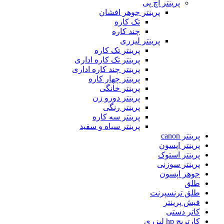
پرینتر اچ پی
پرینتر جوهر افشان
تک کاره
چند کاره
پرینتر لیزری
پرینتر تک کاره
پرینتر تک کاره اداری
پرینتر چند کاره اداری
پرینتر چهار کاره
پرینتر خانگی
پرینتر دورو زن
پرینتر رنگی
پرینتر سه کاره
پرینتر سیاه و سفید
پرینتر canon
پرینتر اپسون
پرینتر استوک
پرینتر سوزنی
جوهر اپسون
طلق
طلق ترنسپرنت
فیش پرینتر
کاتر دستی
کارتریج hp لیزری