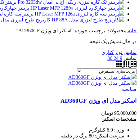
پرینتر تک 
پرینتر چهارکاره لیزری 28fw
پرینتر سه کاره لیزری MFP 126nw
کارتریج طرح لیزری مدل HP 88A
خانه
محصولات برچسب خورده “اسکنر ای ویژن AD360GF”
در حال نمایش یک نتیجه
نمایش نوار کناری
نمایش
9
24
36
مقايسه
اسکنر مدل ای ویژن AD360GF
95,000,000
تومان
مشخصات اسکنر
وزن: 6.9 کیلوگرم
سرعت اسکن: 80 برگ در دقیقه