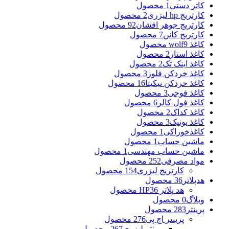
کاتر دستی
1 محصول
کارتریج hp لیزری
2 محصول
کارتریج جوهر افشان
92 محصول
کارتریج کانن
7 محصول
کاغذ wolf
9 محصول
کاغذ استار
2 محصول
کاغذ اینک تک
2 محصول
کاغذ خردکن فلوز
3 محصول
کاغذ خردکن نیکیتا
16 محصول
کاغذ فوجی
3 محصول
کاغذ فول کالر
6 محصول
کاغذ کداک
2 محصول
کاغذ یونیک
3 محصول
کاغذخوراکی
1 محصول
ماشین حساب
1 محصول
ماشین حساب مهندسی
1 محصول
مواد مصرفی
252 محصول
کارتریج لیزری
154 محصول
هدپلاتر
36 محصول
هد پلاتر HP
36 محصول
وبلاگ
0 محصول
پرینتر
283 محصول
پرینتر اچ پی
276 محصول
پرینتر لیزری
267 محصول