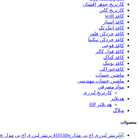
کارتریج جوهر افشان
کارتریج کانن
کاغذ wolf
کاغذ استار
کاغذ اینک تک
کاغذ خردکن فلوز
کاغذ خردکن نیکیتا
کاغذ فوجی
کاغذ فول کالر
کاغذ کداک
کاغذ یونیک
کاغذخوراکی
ماشین حساب
ماشین حساب مهندسی
مواد مصرفی
کارتریج لیزری
هدپلاتر
هد پلاتر HP
وبلاگ
محصولات
پرینتر لیزری اچ پی مدل 4101fdw