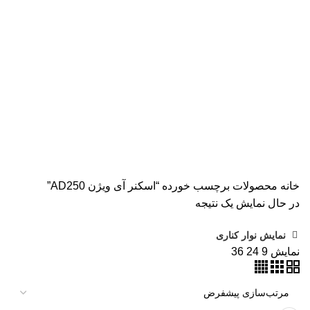
همه
محصولات
AVISION
11 محصول
KODAK
4 محصول
اسکنر اپسون
2 محصول
اسکنر اچ پی
9 محصول
اسکنر کانن
8 محصول
پرینتر CANON
15 محصول
پرینتر اپسون
31 محصول
پرینتر استوک
39 محصول
پرینتر سوزنی
1 محصول
جوهر اپسون
5 محصول
طلق
1 محصول
طلق ترنسپرنت
1 محصول
فیش پرینتر
18 محصول
کاتر دستی
1 محصول
کارتریج HP لیزری
2 محصول
کارتریج جوهر افشان
92 محصول
کارتریج کانن
7 محصول
کاغذ WOLF
9 محصول
کاغذ استار
2 محصول
کاغذ اینک تک
2 محصول
کاغذ خردکن فلوز
3 محصول
کاغذ خردکن نیکیتا
16 محصول
کاغذ فوجی
3 محصول
کاغذ فول کالر
6 محصول
کاغذ کداک
2 محصول
کاغذ یونیک
3 محصول
کاغذخوراکی
1 محصول
ماشین حساب
1 محصول
ماشین حساب مهندسی
1 محصول
مواد مصرفی
252 محصول
هدپلاتر
36 محصول
وبلاگ
0 محصول
پرینتر
283 محصول
خانه
محصولات برچسب خورده “اسکنر آی ویژن AD250”
در حال نمایش یک نتیجه
نمایش نوار کناری
نمایش
9
24
36