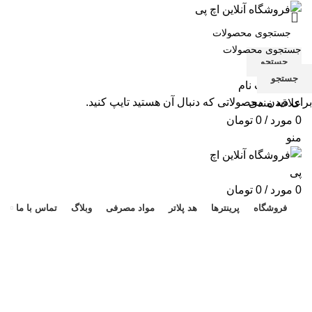
جستجو
جستجو
ورود / ثبت نام
برای دیدن محصولاتی که دنبال آن هستید تایپ کنید.
علاقه مندی
0
مورد
/
0
تومان
منو
هد 
0
مورد
/
0
تومان
فروشگاه
پرینترها
هد پلاتر
مواد مصرفی
وبلاگ
تماس با ما
اسکنر آی ویژن AD250
دسته بندی ها