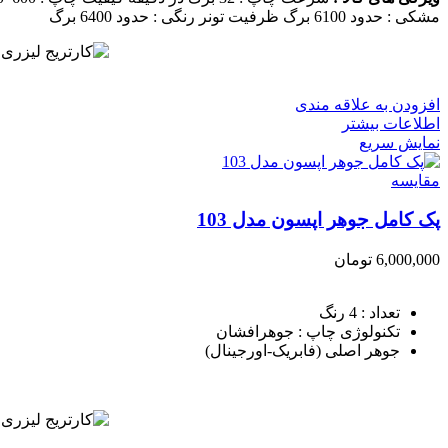
مشکی : حدود 6100 برگ
ظرفیت تونر رنگی : حدود 6400 برگ
افزودن به علاقه مندی
اطلاعات بیشتر
نمایش سریع
مقايسه
پک کامل جوهر اپسون مدل 103
6,000,000
تومان
تعداد : 4 رنگ
تکنولوژی چاپ : جوهرافشان
جوهر اصلی (فابریک-اورجینال)