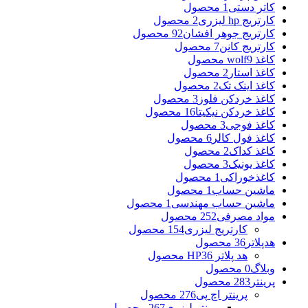
کاتر دستی
1 محصول
کارتریج hp لیزری
2 محصول
کارتریج جوهر افشان
92 محصول
کارتریج کانن
7 محصول
کاغذ wolf
9 محصول
کاغذ استار
2 محصول
کاغذ اینک تک
2 محصول
کاغذ خردکن فلوز
3 محصول
کاغذ خردکن نیکیتا
16 محصول
کاغذ فوجی
3 محصول
کاغذ فول کالر
6 محصول
کاغذ کداک
2 محصول
کاغذ یونیک
3 محصول
کاغذخوراکی
1 محصول
ماشین حساب
1 محصول
ماشین حساب مهندسی
1 محصول
مواد مصرفی
252 محصول
کارتریج لیزری
154 محصول
هدپلاتر
36 محصول
هد پلاتر HP
36 محصول
وبلاگ
0 محصول
پرینتر
283 محصول
پرینتر اچ پی
276 محصول
پرینتر لیزری
267 محصول