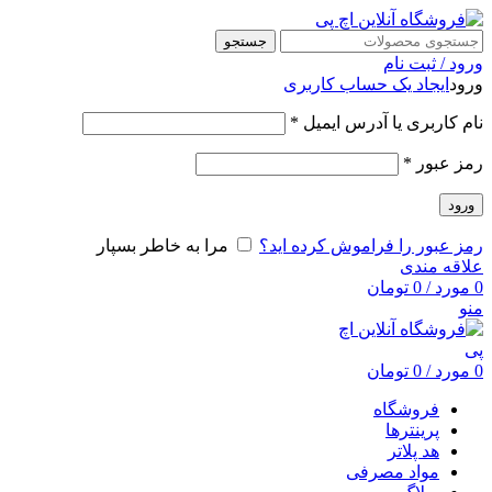
جستجو
ورود / ثبت نام
ورود
ایجاد یک حساب کاربری
نام کاربری یا آدرس ایمیل
*
رمز عبور
*
ورود
رمز عبور را فراموش کرده اید؟
مرا به خاطر بسپار
علاقه مندی
0
مورد
/
0
تومان
منو
0
مورد
/
0
تومان
فروشگاه
پرینترها
هد پلاتر
مواد مصرفی