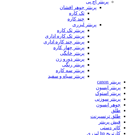
پرینتر اچ پی
پرینتر جوهر افشان
تک کاره
چند کاره
پرینتر لیزری
پرینتر تک کاره
پرینتر تک کاره اداری
پرینتر چند کاره اداری
پرینتر چهار کاره
پرینتر خانگی
پرینتر دورو زن
پرینتر رنگی
پرینتر سه کاره
پرینتر سیاه و سفید
پرینتر canon
پرینتر اپسون
پرینتر استوک
پرینتر سوزنی
جوهر اپسون
طلق
طلق ترنسپرنت
فیش پرینتر
کاتر دستی
کارتریج hp لیزری