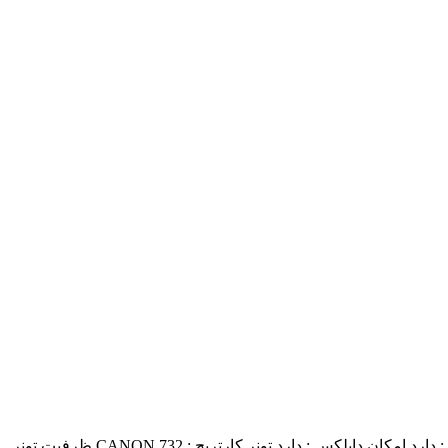
 دارد
امکان داپلکس : دارد
تونر کارتریج : CANON 732
ظرفیت تونر