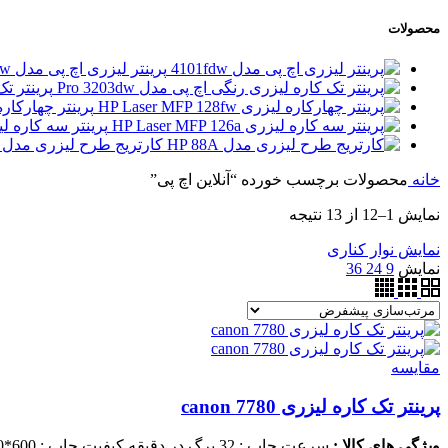
محصولات
پرینتر لیزری اچ پی مدل 4101fdw
پرینتر تک 
پرینتر چهارکاره لیزری 28fw
پرینتر سه کاره لیزری MFP 126nw
کارتریج طرح لیزری مدل HP 88A
خانه
محصولات برچسب خورده “آنلاین اچ پی”
نمایش 1–12 از 13 نتیجه
نمایش نوار کناری
نمایش
9
24
36
مقايسه
پرینتر تک کاره لیزری canon 7780
ویژگی های کالا :
سرعت چاپ : 32 برگ در دقیقه
کیفیت چاپ : 600*600