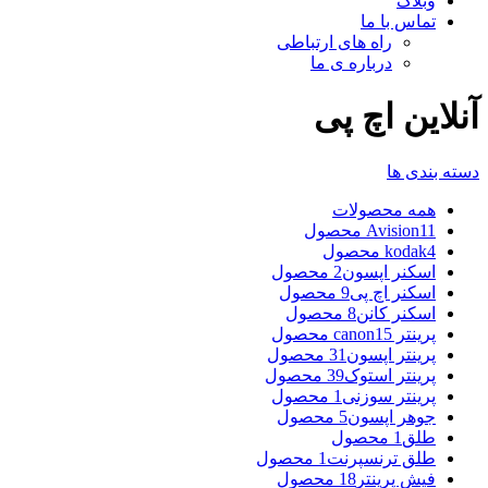
وبلاگ
تماس با ما
راه های ارتباطی
درباره ی ما
آنلاین اچ پی
دسته بندی ها
همه
محصولات
11 محصول
Avision
4 محصول
kodak
اسکنر اپسون
2 محصول
اسکنر اچ پی
9 محصول
اسکنر کانن
8 محصول
پرینتر canon
15 محصول
پرینتر اپسون
31 محصول
پرینتر استوک
39 محصول
پرینتر سوزنی
1 محصول
جوهر اپسون
5 محصول
طلق
1 محصول
طلق ترنسپرنت
1 محصول
فیش پرینتر
18 محصول