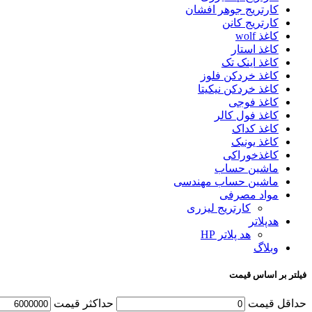
کارتریج جوهر افشان
کارتریج کانن
کاغذ wolf
کاغذ استار
کاغذ اینک تک
کاغذ خردکن فلوز
کاغذ خردکن نیکیتا
کاغذ فوجی
کاغذ فول کالر
کاغذ کداک
کاغذ یونیک
کاغذخوراکی
ماشین حساب
ماشین حساب مهندسی
مواد مصرفی
کارتریج لیزری
هدپلاتر
هد پلاتر HP
وبلاگ
فیلتر بر اساس قیمت
حداقل قیمت
حداکثر قیمت