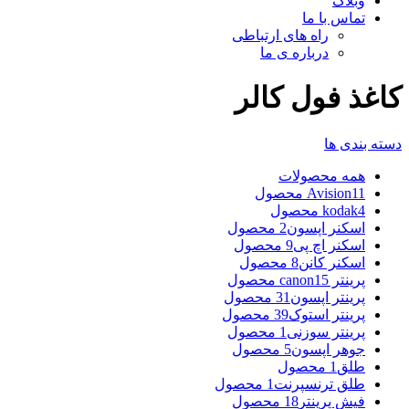
وبلاگ
تماس با ما
راه های ارتباطی
درباره ی ما
کاغذ فول کالر
دسته بندی ها
همه
محصولات
11 محصول
Avision
4 محصول
kodak
اسکنر اپسون
2 محصول
اسکنر اچ پی
9 محصول
اسکنر کانن
8 محصول
پرینتر canon
15 محصول
پرینتر اپسون
31 محصول
پرینتر استوک
39 محصول
پرینتر سوزنی
1 محصول
جوهر اپسون
5 محصول
طلق
1 محصول
طلق ترنسپرنت
1 محصول
فیش پرینتر
18 محصول