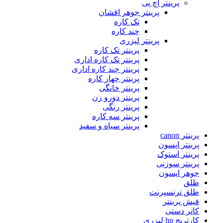
پرینتر اچ پی
پرینتر جوهر افشان
تک کاره
چند کاره
پرینتر لیزری
پرینتر تک کاره
پرینتر تک کاره اداری
پرینتر چند کاره اداری
پرینتر چهار کاره
پرینتر خانگی
پرینتر دورو زن
پرینتر رنگی
پرینتر سه کاره
پرینتر سیاه و سفید
پرینتر canon
پرینتر اپسون
پرینتر استوک
پرینتر سوزنی
جوهر اپسون
طلق
طلق ترنسپرنت
فیش پرینتر
کاتر دستی
کارتریج hp لیزری