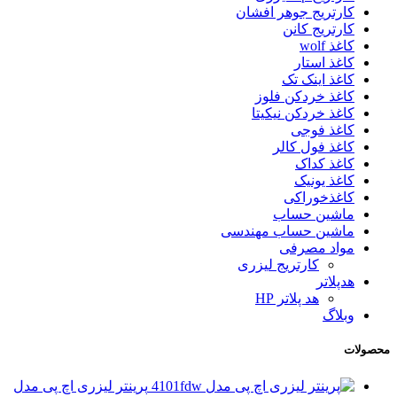
کارتریج جوهر افشان
کارتریج کانن
کاغذ wolf
کاغذ استار
کاغذ اینک تک
کاغذ خردکن فلوز
کاغذ خردکن نیکیتا
کاغذ فوجی
کاغذ فول کالر
کاغذ کداک
کاغذ یونیک
کاغذخوراکی
ماشین حساب
ماشین حساب مهندسی
مواد مصرفی
کارتریج لیزری
هدپلاتر
هد پلاتر HP
وبلاگ
محصولات
پرینتر لیزری اچ پی مدل