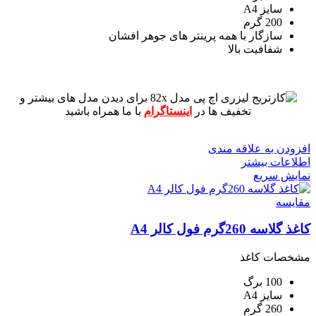
سایز A4
200 گرم
سازگار با همه پرینتر های جوهر افشان
شفافیت بالا
برای دیدن مدل های بیشتر و
تخفیف ها در
اینستاگرام
با ما همراه باشید
افزودن به علاقه مندی
اطلاعات بیشتر
نمایش سریع
مقايسه
کاغذ گلاسه 260گرم فول کالر A4
مشخصات کاغذ
100 برگ
سایز A4
260 گرم