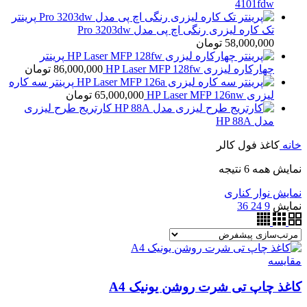
4101fdw
پرینتر
تک کاره لیزری رنگی اچ پی مدل Pro 3203dw
58,000,000
تومان
پرینتر
چهارکاره لیزری HP Laser MFP 128fw
86,000,000
تومان
پرینتر سه کاره
لیزری HP Laser MFP 126nw
65,000,000
تومان
کارتریج طرح لیزری
مدل HP 88A
خانه
کاغذ فول کالر
نمایش همه 6 نتیجه
نمایش نوار کناری
نمایش
9
24
36
مقايسه
کاغذ چاپ تی شرت روشن یونیک A4