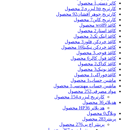
کاتر دستی
1 محصول
کارتریج hp لیزری
2 محصول
کارتریج جوهر افشان
92 محصول
کارتریج کانن
7 محصول
کاغذ wolf
9 محصول
کاغذ استار
2 محصول
کاغذ اینک تک
2 محصول
کاغذ خردکن فلوز
3 محصول
کاغذ خردکن نیکیتا
16 محصول
کاغذ فوجی
3 محصول
کاغذ فول کالر
6 محصول
کاغذ کداک
2 محصول
کاغذ یونیک
3 محصول
کاغذخوراکی
1 محصول
ماشین حساب
1 محصول
ماشین حساب مهندسی
1 محصول
مواد مصرفی
252 محصول
کارتریج لیزری
154 محصول
هدپلاتر
36 محصول
هد پلاتر HP
36 محصول
وبلاگ
0 محصول
پرینتر
283 محصول
پرینتر اچ پی
276 محصول
پرینتر لیزری
267 محصول