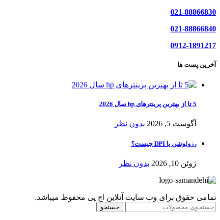
021-88866830
021-88866840
0912-1891217
آخرین پست ها
5 تا از بهترین پرینترهای hp سال 2026
آگوست 5, 2026
بدون نظر
رزولوشن یا DPI چیست؟
ژوئن 10, 2026
بدون نظر
تمامی حقوق برای وب سایت آنلاین اچ پی محفوظ میباشد.
جستجو