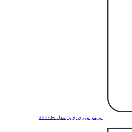
پرینتر لیزری اچ پی مدل 4101fdw