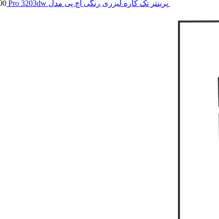
پرینتر تک کاره لیزری رنگی اچ پی مدل Pro 3203dw
00