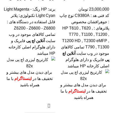
23,000,000
تومان
برند: HP
رنگ: Light Magenta -
کد فنی هد :
C9380A
نوع چاپ
Light Cyan
تکنولوژی: پلاتر
: جوهرافشان
مخصوص
قابل استفاده در دستگاه های :
پلاترهای : HP T610 , T620 ,
Z6200 - Z6600 - Z6800
T770 , T1100 , T1200 ,
تمامی کالاهای موجود در وب
T1200 HD , T2300 eMFP ,
سایت
آنلاین اچ پی
فابریک و
T790 , T1300
تمامی کالاهای
دارای هلوگرام اصلی کارخانه
موجود در وب سایت
آنلاین اچ
HP میباشد
پی
فابریک و دارای هلوگرام
اصلی کارخانه HP میباشد
برای دیدن مدل های بیشتر و
تخفیف ها در
اینستاگرام
با ما
برای دیدن مدل های بیشتر و
همراه باشید
تخفیف ها در
اینستاگرام
با ما
همراه باشید