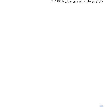
کارتریج طرح لیزری مدل HP 88A
درباره ما
فروشگاه اینترنتی
آنلاین اچ پی
نمایندگی رسمی محصولات اچ پی
در ایران ، با بیش از دو دهه فعالیت مستمر در عرصه خرید ،
فروش و خدمات پس از فروش محصولات کمپانی اچ پی.
آدرس :
خیابان ایرانشهر – بالاتر از کوچه ملکیان – خیابان ماه‌شهر
پلاک 9 واحد 3
تلفن های تماس:
021-88866830
021-88866840
0912-1891217
آخرین پست ها