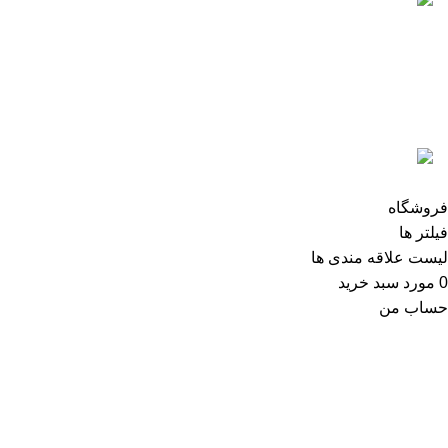
5 تا از بهترین پرینترهای hp
سال 2026
آگوست 5, 2026
بدون نظر
رزولوشن یا DPI چیست؟
ژوئن 10, 2026
بدون نظر
تمامی حقوق برای وب سایت آنلاین اچ پی محفوظ میباشد.
فروشگاه
فیلتر ها
لیست علاقه مندی ها
0
مورد
سبد خرید
حساب من