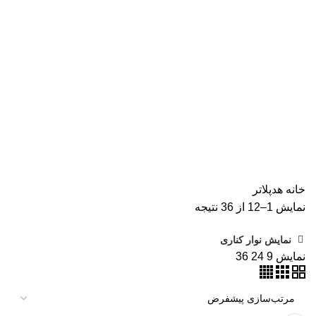
همه
محصولات
AVISION
11 محصول
KODAK
4 محصول
اسکنر اپسون
2 محصول
اسکنر اچ پی
9 محصول
اسکنر کانن
8 محصول
پرینتر CANON
15 محصول
پرینتر اپسون
31 محصول
پرینتر استوک
39 محصول
پرینتر سوزنی
1 محصول
جوهر اپسون
5 محصول
طلق
1 محصول
طلق ترنسپرنت
1 محصول
فیش پرینتر
18 محصول
کاتر دستی
1 محصول
کارتریج HP لیزری
2 محصول
کارتریج جوهر افشان
92 محصول
کارتریج کانن
7 محصول
کاغذ WOLF
9 محصول
کاغذ استار
2 محصول
کاغذ اینک تک
2 محصول
کاغذ خردکن فلوز
3 محصول
کاغذ خردکن نیکیتا
16 محصول
کاغذ فوجی
3 محصول
کاغذ فول کالر
6 محصول
کاغذ کداک
2 محصول
کاغذ یونیک
3 محصول
کاغذخوراکی
1 محصول
ماشین حساب
1 محصول
ماشین حساب مهندسی
1 محصول
مواد مصرفی
252 محصول
هدپلاتر
36 محصول
وبلاگ
0 محصول
پرینتر
283 محصول
خانه
هدپلاتر
نمایش 1–12 از 36 نتیجه
نمایش نوار کناری
نمایش
9
24
36