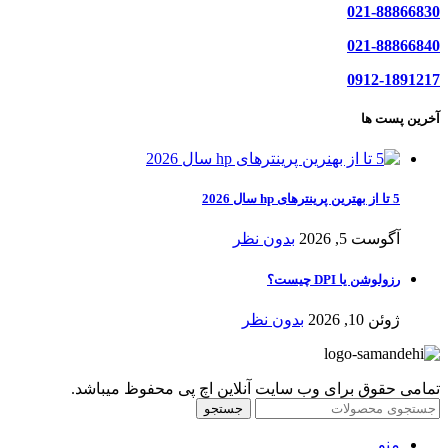
021-88866830
021-88866840
0912-1891217
آخرین پست ها
5 تا از بهترین پرینترهای hp سال 2026
آگوست 5, 2026
بدون نظر
رزولوشن یا DPI چیست؟
ژوئن 10, 2026
بدون نظر
تمامی حقوق برای وب سایت آنلاین اچ پی محفوظ میباشد.
جستجو
منو