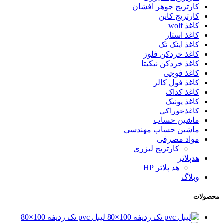
کارتریج جوهر افشان
کارتریج کانن
کاغذ wolf
کاغذ استار
کاغذ اینک تک
کاغذ خردکن فلوز
کاغذ خردکن نیکیتا
کاغذ فوجی
کاغذ فول کالر
کاغذ کداک
کاغذ یونیک
کاغذخوراکی
ماشین حساب
ماشین حساب مهندسی
مواد مصرفی
کارتریج لیزری
هدپلاتر
هد پلاتر HP
وبلاگ
محصولات
لیبل pvc تک ردیفه 100×80