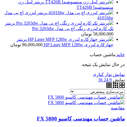
پرینتر لیبل زن
میتسوشیدا TT426B
پرینتر لیزری اچ پی مدل
4101fdw
پرینتر
تک کاره لیزری رنگی اچ پی مدل Pro 3203dw
58,000,000
تومان
پرینتر
چهارکاره لیزری HP Laser MFP 128fw
86,000,000
تومان
خانه
ماشین حساب
در حال نمایش یک نتیجه
نمایش نوار کناری
نمایش
9
24
36
مقايسه
ماشین حساب مهندسی کاسیو FX 5800