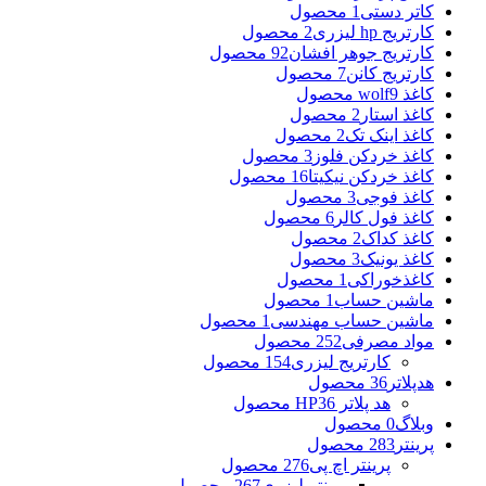
کاتر دستی
1 محصول
کارتریج hp لیزری
2 محصول
کارتریج جوهر افشان
92 محصول
کارتریج کانن
7 محصول
کاغذ wolf
9 محصول
کاغذ استار
2 محصول
کاغذ اینک تک
2 محصول
کاغذ خردکن فلوز
3 محصول
کاغذ خردکن نیکیتا
16 محصول
کاغذ فوجی
3 محصول
کاغذ فول کالر
6 محصول
کاغذ کداک
2 محصول
کاغذ یونیک
3 محصول
کاغذخوراکی
1 محصول
ماشین حساب
1 محصول
ماشین حساب مهندسی
1 محصول
مواد مصرفی
252 محصول
کارتریج لیزری
154 محصول
هدپلاتر
36 محصول
هد پلاتر HP
36 محصول
وبلاگ
0 محصول
پرینتر
283 محصول
پرینتر اچ پی
276 محصول
پرینتر لیزری
267 محصول