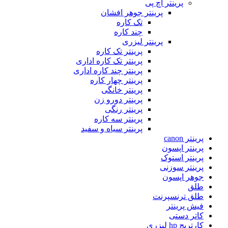
پرینتر اچ پی
پرینتر جوهر افشان
تک کاره
چند کاره
پرینتر لیزری
پرینتر تک کاره
پرینتر تک کاره اداری
پرینتر چند کاره اداری
پرینتر چهار کاره
پرینتر خانگی
پرینتر دورو زن
پرینتر رنگی
پرینتر سه کاره
پرینتر سیاه و سفید
پرینتر canon
پرینتر اپسون
پرینتر استوک
پرینتر سوزنی
جوهر اپسون
طلق
طلق ترنسپرنت
فیش پرینتر
کاتر دستی
کارتریج hp لیزری