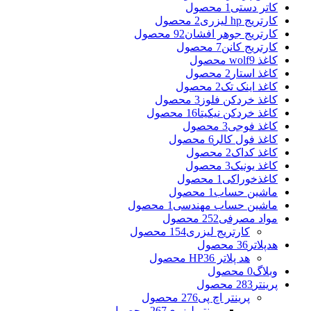
کاتر دستی
1 محصول
کارتریج hp لیزری
2 محصول
کارتریج جوهر افشان
92 محصول
کارتریج کانن
7 محصول
کاغذ wolf
9 محصول
کاغذ استار
2 محصول
کاغذ اینک تک
2 محصول
کاغذ خردکن فلوز
3 محصول
کاغذ خردکن نیکیتا
16 محصول
کاغذ فوجی
3 محصول
کاغذ فول کالر
6 محصول
کاغذ کداک
2 محصول
کاغذ یونیک
3 محصول
کاغذخوراکی
1 محصول
ماشین حساب
1 محصول
ماشین حساب مهندسی
1 محصول
مواد مصرفی
252 محصول
کارتریج لیزری
154 محصول
هدپلاتر
36 محصول
هد پلاتر HP
36 محصول
وبلاگ
0 محصول
پرینتر
283 محصول
پرینتر اچ پی
276 محصول
پرینتر لیزری
267 محصول