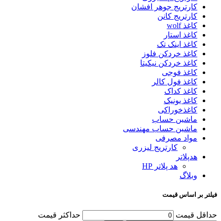
کارتریج جوهر افشان
کارتریج کانن
کاغذ wolf
کاغذ استار
کاغذ اینک تک
کاغذ خردکن فلوز
کاغذ خردکن نیکیتا
کاغذ فوجی
کاغذ فول کالر
کاغذ کداک
کاغذ یونیک
کاغذخوراکی
ماشین حساب
ماشین حساب مهندسی
مواد مصرفی
کارتریج لیزری
هدپلاتر
هد پلاتر HP
وبلاگ
فیلتر بر اساس قیمت
حداقل قیمت
حداکثر قیمت