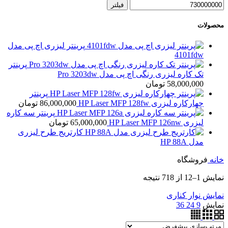
فیلتر
محصولات
پرینتر لیزری اچ پی مدل
4101fdw
پرینتر
تک کاره لیزری رنگی اچ پی مدل Pro 3203dw
58,000,000
تومان
پرینتر
چهارکاره لیزری HP Laser MFP 128fw
86,000,000
تومان
پرینتر سه کاره
لیزری HP Laser MFP 126nw
65,000,000
تومان
کارتریج طرح لیزری
مدل HP 88A
خانه
فروشگاه
نمایش 1–12 از 718 نتیجه
نمایش نوار کناری
نمایش
9
24
36