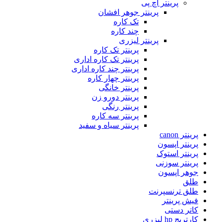
پرینتر اچ پی
پرینتر جوهر افشان
تک کاره
چند کاره
پرینتر لیزری
پرینتر تک کاره
پرینتر تک کاره اداری
پرینتر چند کاره اداری
پرینتر چهار کاره
پرینتر خانگی
پرینتر دورو زن
پرینتر رنگی
پرینتر سه کاره
پرینتر سیاه و سفید
پرینتر canon
پرینتر اپسون
پرینتر استوک
پرینتر سوزنی
جوهر اپسون
طلق
طلق ترنسپرنت
فیش پرینتر
کاتر دستی
کارتریج hp لیزری